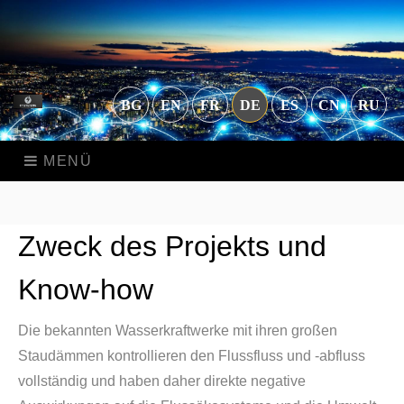
BG
EN
FR
DE
ES
CN
RU
MENÜ
Zweck des Projekts und
Know-how
Die bekannten Wasserkraftwerke mit ihren großen
Staudämmen kontrollieren den Flussfluss und -abfluss
vollständig und haben daher direkte negative